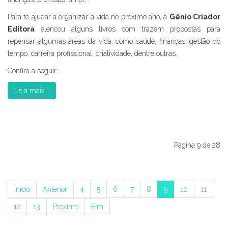
Para te ajudar a organizar a vida no próximo ano, a
Gênio Criador
Editora
elencou alguns livros com trazem propostas para
repensar algumas áreas da vida, como saúde, finanças, gestão do
tempo, carreira profissional, criatividade, dentre outras.
Confira a seguir:
Leia mais...
Página 9 de 28
Início
Anterior
4
5
6
7
8
9
10
11
12
13
Próximo
Fim