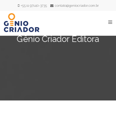
+55 11 97140-3735
contato@geniocriador.com.br
Gênio Criador Editora