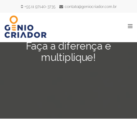
+55 11 97140-3735
contato@geniocriador.com.br
Faça a diferença e
multiplique!