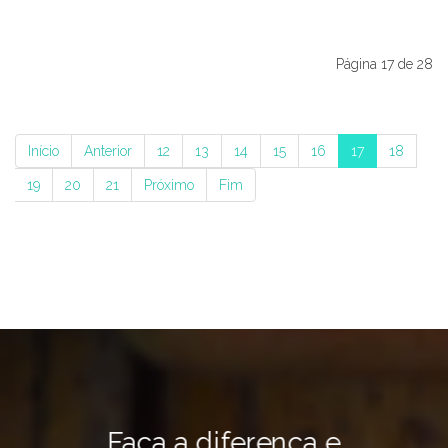
Página 17 de 28
Início
Anterior
12
13
14
15
16
17
18
19
20
21
Próximo
Fim
Faça a diferença e