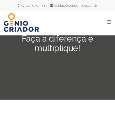
+55 11 97140-3735
contato@geniocriador.com.br
Faça a diferença e
multiplique!